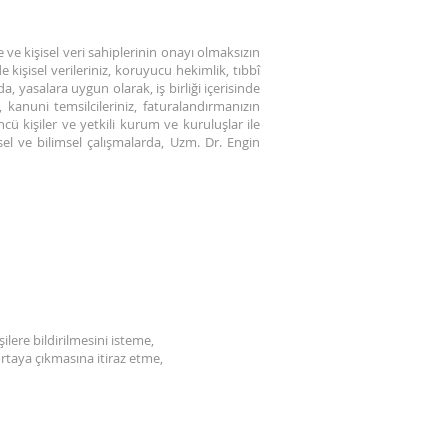
e ve kişisel veri sahiplerinin onayı olmaksızın
 kişisel verileriniz, koruyucu hekimlik, tıbbî
 yasalara uygun olarak, iş birliği içerisinde
kanuni temsilcileriniz, faturalandırmanızın
 kişiler ve yetkili kurum ve kuruluşlar ile
tsel ve bilimsel çalışmalarda, Uzm. Dr. Engin
şilere bildirilmesini isteme,
ortaya çıkmasına itiraz etme,