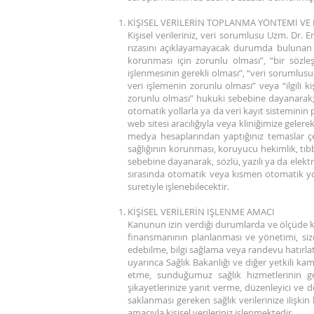
KİŞİSEL VERİLERİN TOPLANMA YÖNTEMİ VE 
Kişisel verileriniz, veri sorumlusu Uzm. Dr.
rızasını açıklayamayacak durumda bulunan v
korunması için zorunlu olması”, “bir sözleş
işlenmesinin gerekli olması”, “veri sorumlusun
veri işlemenin zorunlu olması” veya “ilgili 
zorunlu olması” hukuki sebebine dayanarak; s
otomatik yollarla ya da veri kayıt sisteminin
web sitesi aracılığıyla veya kliniğimize gele
medya hesaplarından yaptığınız temaslar çer
sağlığının korunması, koruyucu hekimlik, tıb
sebebine dayanarak, sözlü, yazılı ya da elek
sırasında otomatik veya kısmen otomatik yol
suretiyle işlenebilecektir.
KİŞİSEL VERİLERİN İŞLENME AMACI
Kanunun izin verdiği durumlarda ve ölçüde kişi
finansmanının planlanması ve yönetimi, siz
edebilme, bilgi sağlama veya randevu hatırlat
uyarınca Sağlık Bakanlığı ve diğer yetkili k
etme, sunduğumuz sağlık hizmetlerinin geliş
şikayetlerinize yanıt verme, düzenleyici ve d
saklanması gereken sağlık verilerinize ilişki
amacıyla kişisel verileriniz işlenmektedir.