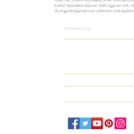
UZM. DR. ENGİN KOCABAŞ (VERİ SORUMLUS
Kültür Mahallesi Nevvar Salih İşgören Sok. No:
da
engindr@gmail.com
adresine mail atabilirs
​​​İletişim için
Kültür Mahallesi Nevvar Salih İşgören sok. No:1 Ka
Alsancak İZMİR
engindr@gmail.com
Tel: +90 232 202 1068| Cep: +90 530 849