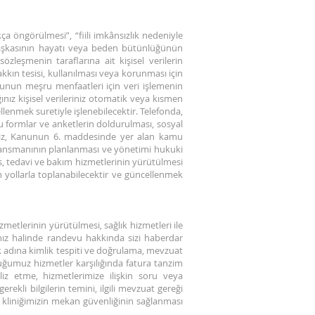
a öngörülmesi”, “fiili imkânsızlık nedeniyle
 başkasının hayatı veya beden bütünlüğünün
zleşmenin taraflarına ait kişisel verilerin
akkın tesisi, kullanılması veya korunması için
usunun meşru menfaatleri için veri işlemenin
nız kişisel verileriniz otomatik veya kısmen
lenmek suretiyle işlenebilecektir. Telefonda,
bu formlar ve anketlerin doldurulması, sosyal
eriniz, Kanunun 6. maddesinde yer alan kamu
finansmanının planlanması ve yönetimi hukuki
s, tedavi ve bakım hizmetlerinin yürütülmesi
 yollarla toplanabilecektir ve güncellenmek
zmetlerinin yürütülmesi, sağlık hizmetleri ile
nız halinde randevu hakkında sizi haberdar
ek adına kimlik tespiti ve doğrulama, mevzuat
duğumuz hizmetler karşılığında fatura tanzim
aliz etme, hizmetlerimize ilişkin soru veya
ekli bilgilerin temini, ilgili mevzuat gereği
ve kliniğimizin mekan güvenliğinin sağlanması