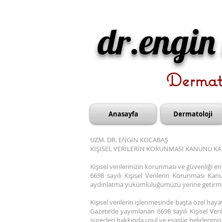
dr.engin
Dermat
Anasayfa
Dermatoloji
UZM. DR. ENGİN KOCABAŞ
KİŞİSEL VERİLERİN KORUNMASI KANUNU K
Kişisel verilerinizin korunması ve güvenliği e
6698 sayılı Kişisel Verilerin Korunması K
aydınlatma yükümlülüğümüzü yerine getirmek 
Kişisel verilerin işlenmesinde başta özel haya
Gazete’de yayımlanan 6698 sayılı Kişisel Ver
süreçleri hakkında usul ve esaslar belirlenmi