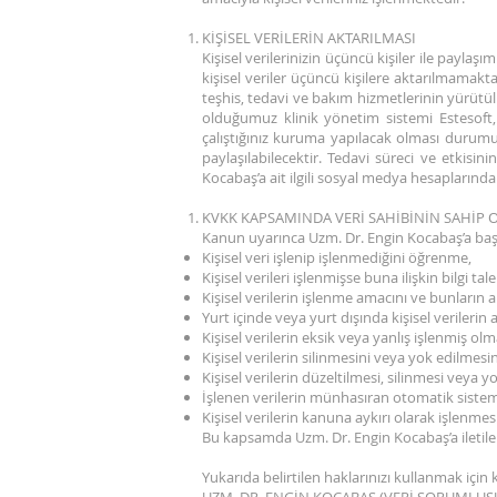
KİŞİSEL VERİLERİN AKTARILMASI
Kişisel verilerinizin üçüncü kişiler ile paylaşı
kişisel veriler üçüncü kişilere aktarılmamakta
teşhis, tedavi ve bakım hizmetlerinin yürütül
olduğumuz klinik yönetim sistemi Estesoft, 
çalıştığınız kuruma yapılacak olması durumu
paylaşılabilecektir. Tedavi süreci ve etkisin
Kocabaş’a ait ilgili sosyal medya hesaplarında 
KVKK KAPSAMINDA VERİ SAHİBİNİN SAHİP
Kanun uyarınca Uzm. Dr. Engin Kocabaş’a başvur
Kişisel veri işlenip işlenmediğini öğrenme,
Kişisel verileri işlenmişse buna ilişkin bilgi ta
Kişisel verilerin işlenme amacını ve bunların
Yurt içinde veya yurt dışında kişisel verilerin a
Kişisel verilerin eksik veya yanlış işlenmiş ol
Kişisel verilerin silinmesini veya yok edilmesi
Kişisel verilerin düzeltilmesi, silinmesi veya y
İşlenen verilerin münhasıran otomatik sistemle
Kişisel verilerin kanuna aykırı olarak işlenme
Bu kapsamda Uzm. Dr. Engin Kocabaş’a iletilen
Yukarıda belirtilen haklarınızı kullanmak için k