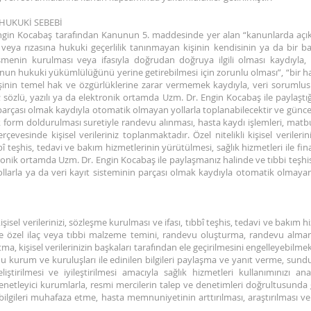
HUKUKİ SEBEBİ
 Engin Kocabaş tarafından Kanunun 5. maddesinde yer alan “kanunlarda açıkç
eya rızasına hukuki geçerlilik tanınmayan kişinin kendisinin ya da bir
menin kurulması veya ifasıyla doğrudan doğruya ilgili olması kaydıyla, sö
un hukuki yükümlülüğünü yerine getirebilmesi için zorunlu olması”, “bir h
kişinin temel hak ve özgürlüklerine zarar vermemek kaydıyla, veri soruml
özlü, yazılı ya da elektronik ortamda Uzm. Dr. Engin Kocabaş ile paylaştığı
 parçası olmak kaydıyla otomatik olmayan yollarla toplanabilecektir ve güncel
rek form doldurulması suretiyle randevu alınması, hasta kaydı işlemleri, mat
çevesinde kişisel verileriniz toplanmaktadır. Özel nitelikli kişisel veril
bî teşhis, tedavi ve bakım hizmetlerinin yürütülmesi, sağlık hizmetleri ile 
tronik ortamda Uzm. Dr. Engin Kocabaş ile paylaşmanız halinde ve tıbbi teşhi
larla ya da veri kayıt sisteminin parçası olmak kaydıyla otomatik olmayan
sel verilerinizi, sözleşme kurulması ve ifası, tıbbî teşhis, tedavi ve bakım hi
e özel ilaç veya tıbbi malzeme temini, randevu oluşturma, randevu alma
ma, kişisel verilerinizin başkaları tarafından ele geçirilmesini engelleyebilm
amu kurum ve kuruluşları ile edinilen bilgileri paylaşma ve yanıt verme, sun
tirilmesi ve iyileştirilmesi amacıyla sağlık hizmetleri kullanımınızı an
enetleyici kurumlarla, resmi mercilerin talep ve denetimleri doğrultusunda ger
n bilgileri muhafaza etme, hasta memnuniyetinin arttırılması, araştırılması 