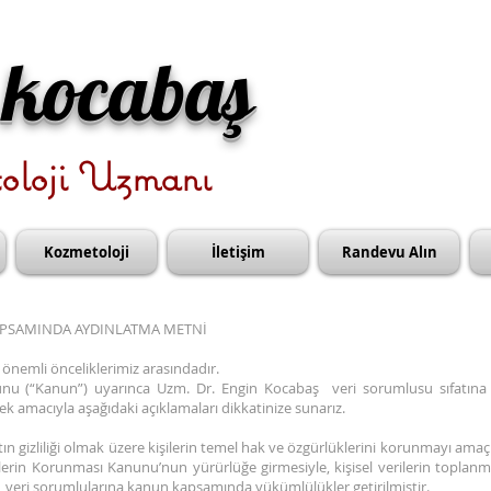
 kocabaş
oloji Uzmanı
Kozmetoloji
İletişim
Randevu Alın
APSAMINDA AYDINLATMA METNİ
n önemli önceliklerimiz arasındadır.
anunu (“Kanun”) uyarınca Uzm. Dr. Engin Kocabaş veri sorumlusu sıfatı
amacıyla aşağıdaki açıklamaları dikkatinize sunarız.
tın gizliliği olmak üzere kişilerin temel hak ve özgürlüklerini korunmayı amaç
ilerin Korunması Kanunu’nun yürürlüğe girmesiyle, kişisel verilerin toplanm
ş, veri sorumlularına kanun kapsamında yükümlülükler getirilmiştir.