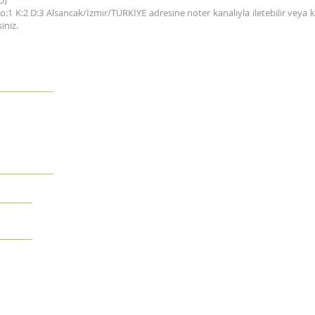
U)
1 K:2 D:3 Alsancak/İzmir/TÜRKİYE adresine noter kanalıyla iletebilir veya kim
iniz.
t:2 Daire: 3
 1068