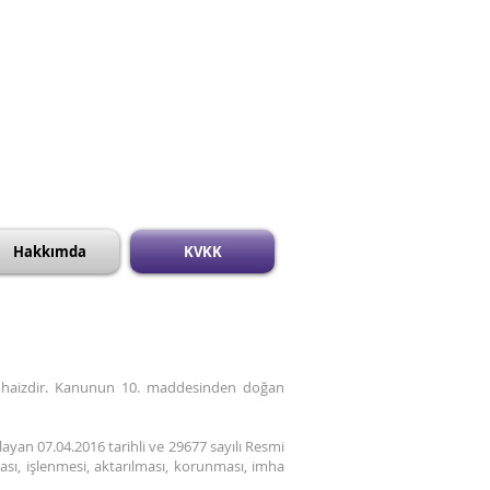
Hakkımda
KVKK
na haizdir. Kanunun 10. maddesinden doğan
layan 07.04.2016 tarihli ve 29677 sayılı Resmi
ası, işlenmesi, aktarılması, korunması, imha