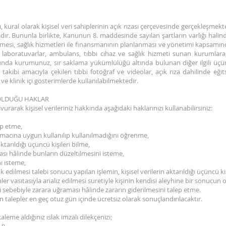
mı, kural olarak kişisel veri sahiplerinin açık rızası çerçevesinde gerçekleşmekt
dır. Bununla birlikte, Kanunun 8. maddesinde sayılan şartların varlığı halinde
mesi, sağlık hizmetleri ile finansmanının planlanması ve yönetimi kapsamında,
laboratuvarlar, ambulans, tıbbi cihaz ve sağlık hizmeti sunan kurumlara, 
nda kurumunuz, sır saklama yükümlülüğü altında bulunan diğer ilgili üçüncü
in takibi amacıyla çekilen tıbbi fotoğraf ve videolar, açık rıza dahilinde eği
ve klinik içi gösterimlerde kullanılabilmektedir.
 OLDUĞU HAKLAR
arak kişisel verileriniz hakkında aşağıdaki haklarınızı kullanabilirsiniz:
lep etme,
 amacına uygun kullanılıp kullanılmadığını öğrenme,
ktarıldığı üçüncü kişileri bilme,
ması hâlinde bunların düzeltilmesini isteme,
ni isteme,
ok edilmesi talebi sonucu yapılan işlemin, kişisel verilerin aktarıldığı üçüncü ki
r vasıtasıyla analiz edilmesi suretiyle kişinin kendisi aleyhine bir sonucun 
si sebebiyle zarara uğraması hâlinde zararın giderilmesini talep etme.
 talepler en geç otuz gün içinde ücretsiz olarak sonuçlandırılacaktır.
aleme aldığınız ıslak imzalı dilekçenizi;